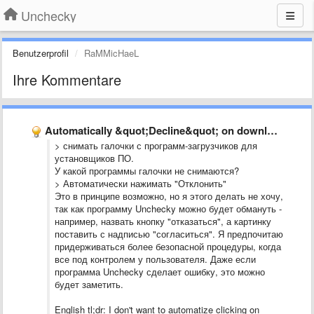
Unchecky
Benutzerprofil
RaMMicHaeL
Ihre Kommentare
Automatically &quot;Decline&quot; on download-install-managers
> снимать галочки с программ-загрузчиков для
установщиков ПО.
У какой программы галочки не снимаются?
> Автоматически нажимать "Отклонить"
Это в принципе возможно, но я этого делать не хочу,
так как программу Unchecky можно будет обмануть -
например, назвать кнопку "отказаться", а картинку
поставить с надписью "согласиться". Я предпочитаю
придерживаться более безопасной процедуры, когда
все под контролем у пользователя. Даже если
программа Unchecky сделает ошибку, это можно
будет заметить.
English tl;dr: I don't want to automatize clicking on