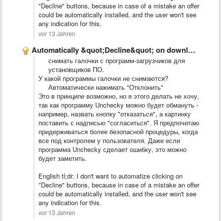
"Decline" buttons, because in case of a mistake an offer
could be automatically installed, and the user won't see
any indication for this.
vor 13 Jahren
Automatically &quot;Decline&quot; on download-install-managers
снимать галочки с программ-загрузчиков для
установщиков ПО.
У какой программы галочки не снимаются?
Автоматически нажимать "Отклонить"
Это в принципе возможно, но я этого делать не хочу,
так как программу Unchecky можно будет обмануть -
например, назвать кнопку "отказаться", а картинку
поставить с надписью "согласиться". Я предпочитаю
придерживаться более безопасной процедуры, когда
все под контролем у пользователя. Даже если
программа Unchecky сделает ошибку, это можно
будет заметить.
English tl;dr: I don't want to automatize clicking on
"Decline" buttons, because in case of a mistake an offer
could be automatically installed, and the user won't see
any indication for this.
vor 13 Jahren