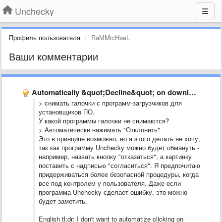
Unchecky
Профиль пользователя
RaMMicHaeL
Ваши комментарии
Automatically &quot;Decline&quot; on download-install-managers
> снимать галочки с программ-загрузчиков для
установщиков ПО.
У какой программы галочки не снимаются?
> Автоматически нажимать "Отклонить"
Это в принципе возможно, но я этого делать не хочу,
так как программу Unchecky можно будет обмануть -
например, назвать кнопку "отказаться", а картинку
поставить с надписью "согласиться". Я предпочитаю
придерживаться более безопасной процедуры, когда
все под контролем у пользователя. Даже если
программа Unchecky сделает ошибку, это можно
будет заметить.
English tl;dr: I don't want to automatize clicking on