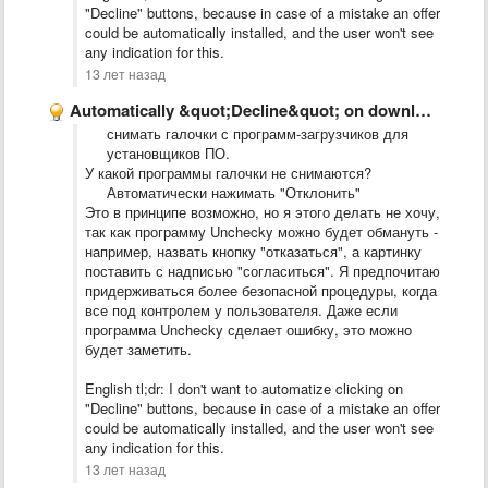
"Decline" buttons, because in case of a mistake an offer
could be automatically installed, and the user won't see
any indication for this.
13 лет назад
Automatically &quot;Decline&quot; on download-install-managers
снимать галочки с программ-загрузчиков для
установщиков ПО.
У какой программы галочки не снимаются?
Автоматически нажимать "Отклонить"
Это в принципе возможно, но я этого делать не хочу,
так как программу Unchecky можно будет обмануть -
например, назвать кнопку "отказаться", а картинку
поставить с надписью "согласиться". Я предпочитаю
придерживаться более безопасной процедуры, когда
все под контролем у пользователя. Даже если
программа Unchecky сделает ошибку, это можно
будет заметить.
English tl;dr: I don't want to automatize clicking on
"Decline" buttons, because in case of a mistake an offer
could be automatically installed, and the user won't see
any indication for this.
13 лет назад