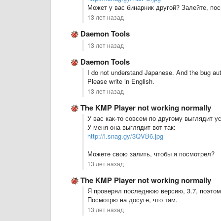
Может у вас бинарник другой? Залейте, по
13 лет назад
Daemon Tools
13 лет назад
Daemon Tools
I do not understand Japanese. And the bug auth
Please write in English.
13 лет назад
The KMP Player not working normally
У вас как-то совсем по другому выглядит у
У меня она выглядит вот так:
http://i.snag.gy/3QVB6.jpg
Можете свою залить, чтобы я посмотрел?
13 лет назад
The KMP Player not working normally
Я проверял последнюю версию, 3.7, поэтом
Посмотрю на досуге, что там.
13 лет назад