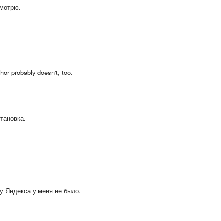
смотрю.
or probably doesn't, too.
становка.
у Яндекса у меня не было.