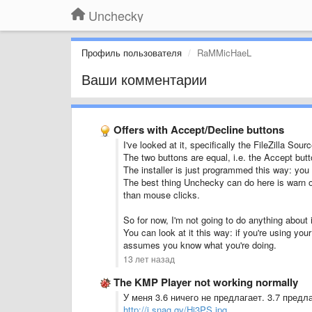
Unchecky
Профиль пользователя
RaMMicHaeL
Ваши комментарии
Offers with Accept/Decline buttons
I've looked at it, specifically the FileZilla Sourc
The two buttons are equal, i.e. the Accept butt
The installer is just programmed this way: you 
The best thing Unchecky can do here is warn on
than mouse clicks.
So for now, I'm not going to do anything about i
You can look at it this way: if you're using y
assumes you know what you're doing.
13 лет назад
The KMP Player not working normally
У меня 3.6 ничего не предлагает. 3.7 предл
http://i.snag.gy/Hi3PS.jpg