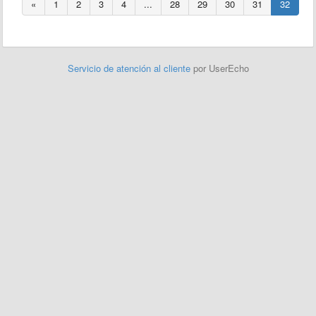
«
1
2
3
4
...
28
29
30
31
32
Servicio de atención al cliente
por UserEcho