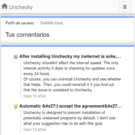
Unchecky
Perfil de usuario
RaMMicHaeL
Tus comentarios
After installing Unchecky my ineternet is solw, whats going on? …
Unchecky shouldn't affect the internet speed. The only
internet activity it does is checking for updates once
every 24 hours.
Of course, you can uninstall Unchecky and see whether
that helps. Then, you could reinstall it if you find out
that the issue is unrelated to Unchecky.
hace 12 años
Automatic &#x27;I accept the agreement&#x27; feature
Unchecky is designed to prevent installation of
potentially unwanted programs by default. I don't see
what your suggestion has to do with this goal.
hace 12 años