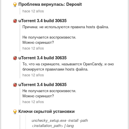
Проблема вернулась: Deposit
hace 12 años
uTorrent 3.4 build 30635
Причина: не используются правила hosts файла.
Не получается воспроизвести.
Можно скриншот?
hace 12 años
uTorrent 3.4 build 30635
То, что на скриншоте, называется OpenCandy, и оно
блокируется правилами hosts файла.
hace 12 años
uTorrent 3.4 build 30635
Не получается воспроизвести.
Можно скриншот?
hace 12 años
Ключи скрытой установки
unchecky_setup.exe -install -path
<installation_path> [-lang