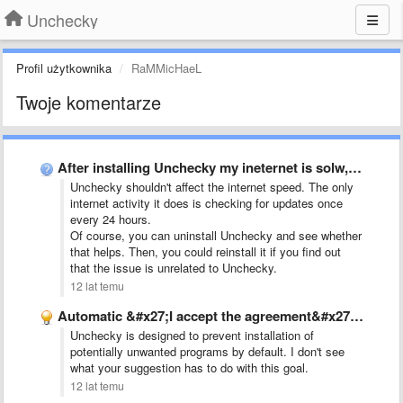
Unchecky
Profil użytkownika
RaMMicHaeL
Twoje komentarze
After installing Unchecky my ineternet is solw, whats going on? …
Unchecky shouldn't affect the internet speed. The only
internet activity it does is checking for updates once
every 24 hours.
Of course, you can uninstall Unchecky and see whether
that helps. Then, you could reinstall it if you find out
that the issue is unrelated to Unchecky.
12 lat temu
Automatic &#x27;I accept the agreement&#x27; feature
Unchecky is designed to prevent installation of
potentially unwanted programs by default. I don't see
what your suggestion has to do with this goal.
12 lat temu