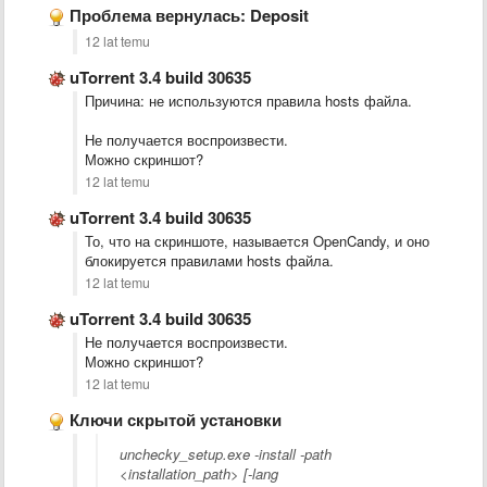
Проблема вернулась: Deposit
12 lat temu
uTorrent 3.4 build 30635
Причина: не используются правила hosts файла.
Не получается воспроизвести.
Можно скриншот?
12 lat temu
uTorrent 3.4 build 30635
То, что на скриншоте, называется OpenCandy, и оно
блокируется правилами hosts файла.
12 lat temu
uTorrent 3.4 build 30635
Не получается воспроизвести.
Можно скриншот?
12 lat temu
Ключи скрытой установки
unchecky_setup.exe -install -path
<installation_path> [-lang