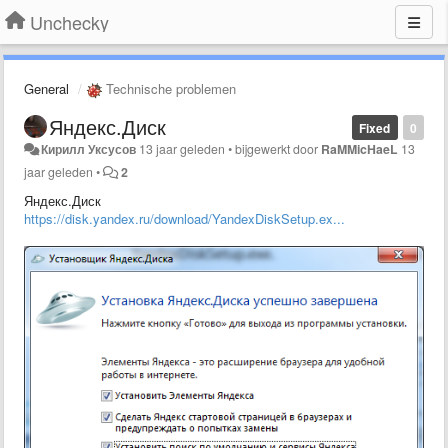
Unchecky
General
Technische problemen
Яндекс.Диск
Fixed
0
Кирилл Уксусов
13 jaar geleden
•
bijgewerkt door
RaMMicHaeL
13
jaar geleden
•
2
Яндекс.Диск
https://disk.yandex.ru/download/YandexDiskSetup.ex...