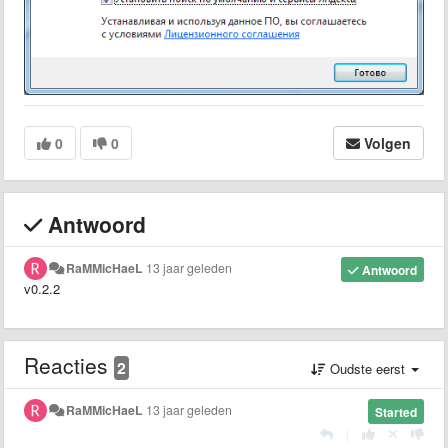
0
0
Volgen
Antwoord
RaMMicHaeL
13 jaar geleden
Antwoord
v0.2.2
Reacties
2
Oudste eerst
RaMMicHaeL
13 jaar geleden
Started
|