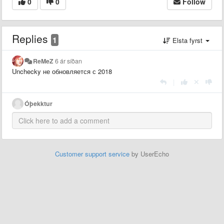
0
0
Follow
Replies
1
Elsta fyrst
ReMeZ
6 ár síðan
Unchecky не обновляется с 2018
|
Óþekktur
Customer support service
by UserEcho