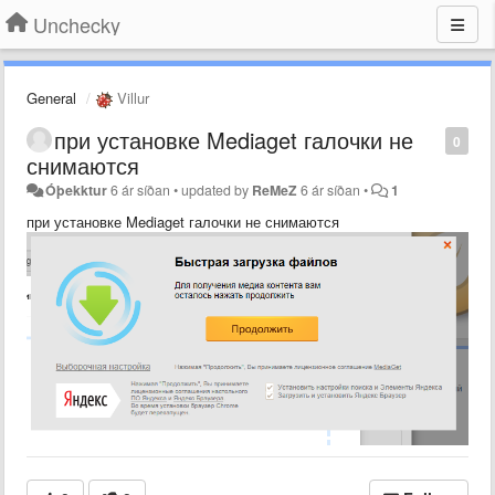
Unchecky
General
Villur
при установке Mediaget галочки не
0
снимаются
Óþekktur
6 ár síðan
•
updated by
ReMeZ
6 ár síðan
•
1
при установке Mediaget галочки не снимаются