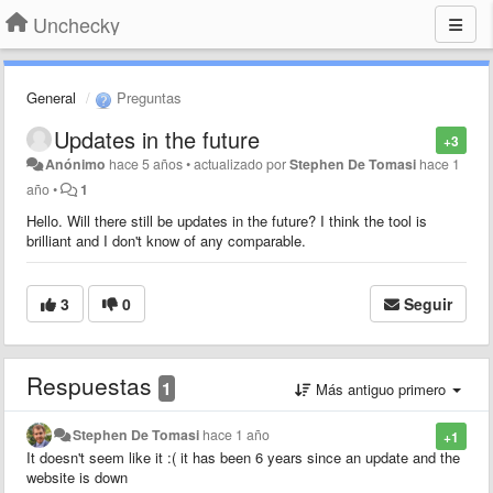
Unchecky
General
Preguntas
Updates in the future
+3
Anónimo
hace 5 años
•
actualizado por
Stephen De Tomasi
hace 1
año
•
1
Hello. Will there still be updates in the future? I think the tool is
brilliant and I don't know of any comparable.
3
0
Seguir
Respuestas
1
Más antiguo primero
Stephen De Tomasi
hace 1 año
+1
It doesn't seem like it :( it has been 6 years since an update and the
website is down