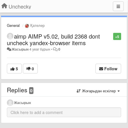
Unchecky
General
Қателер
aimp AIMP v5.02, build 2368 dont
+5
uncheck yandex-browser items
Жасырын
4 year бұрын
•
0
5
0
Follow
Replies
0
Жоғарыдан ескілер
Жасырын