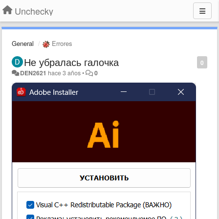
Unchecky
General
Errores
Не убралась галочка
0
DEN2621
hace 3 años
•
0