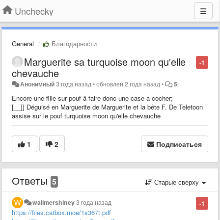
Unchecky
General
Благодарности
Marguerite sa turquoise moon qu'elle
-1
chevauche
Анонимный
3 года назад
•
обновлен
2 года назад
•
5
Encore une fille sur pouf â faire donc une case a cocher;
[__]] Déguisé en Marguerite de Marguerite et la bête F. De Teletoon
assise sur le pouf turquoise moon qu'elle chevauche
1
2
Подписаться
Ответы
5
Старые сверху
wailmershiney
3 года назад
-1
https://files.catbox.moe/1s367t.pdf