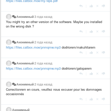
https://files.catbox.moe/my7eps.pdf
|
Анонимный
3 года назад
You might try an other version of the software. Maybe you installed
on the wrong disk ?
|
Анонимный
2 года назад
https://files.catbox.moe/pnmqmw.mp3
dodriorem/makuhitarem
|
Анонимный
2 года назад
https://files.catbox.moe/pnmqmw.mp3
dodriorem/galoparem
|
Анонимный
2 года назад
Correctionrem en cours, veuillez nous excuser pour les dommages
occasionnés
|
Анонимный