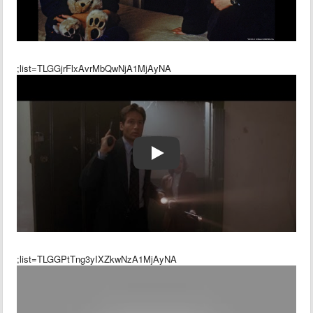
;list=TLGGjrFlxAvrMbQwNjA1MjAyNA
;list=TLGGPtTng3yIXZkwNzA1MjAyNA