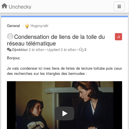
Unchecky
General
Hugmyndir
Condensation de liens de la toile du
-1
réseau télématique
Óþekktur
2 ár síðan
•
Uppfært
2 ár síðan
•
3
Bonjour,
Je vais condenser ici mes liens de listes de lecture toitube puis ceux
des recherches sur les triangles des bermudes :