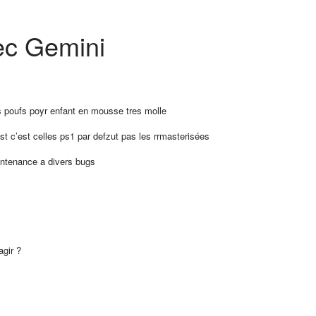
ec Gemini
ces poufs poyr enfant en mousse tres molle
ost c’est celles ps1 par defzut pas les rrmasterisées
ntenance a divers bugs
agir ?