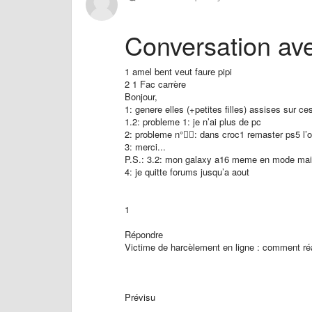
Conversation av
1 amel bent veut faure pipi
2 1 Fac carrère
Bonjour,
1: genere elles (+petites filles) assises sur 
1.2: probleme 1: je n’ai plus de pc
2: probleme n°❤️‍🔥: dans croc1 remaster ps5 l’
3: merci...
P.S.: 3.2: mon galaxy a16 meme en mode mai
4: je quitte forums jusqu’a aout
1
Répondre
Victime de harcèlement en ligne : comment ré
Prévisu