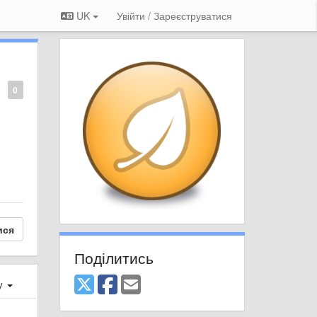
UK
Увійти / Зареєструватися
0
ися
Поділитись
ху