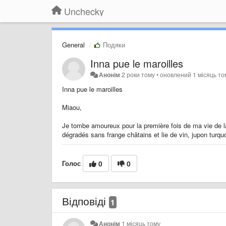
Unchecky
General
Подяки
Inna pue le maroilles
Анонім
2 роки тому
•
оновлений
1 місяць то
Inna pue le maroilles
Miaou,
Je tombe amoureux pour la première fois de ma vie de 
dégradés sans frange châtains et lie de vin, jupon turqu
Голос
0
0
Відповіді
1
Анонім
1 місяць тому