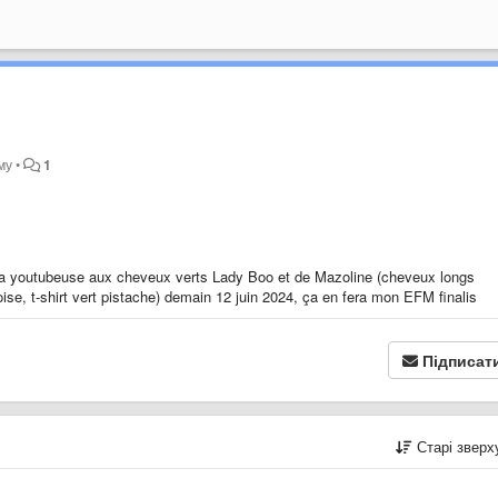
му
•
1
la youtubeuse aux cheveux verts Lady Boo et de Mazoline (cheveux longs
oise, t-shirt vert pistache) demain 12 juin 2024, ça en fera mon EFM finalis
Підписат
Старі звер