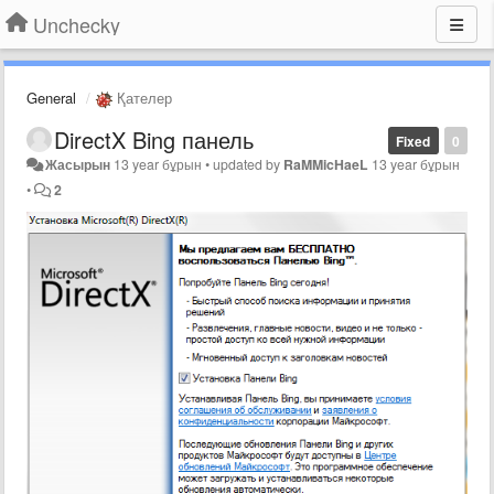
Unchecky
General
Қателер
DirectX Bing панель
Fixed
0
Жасырын
13 year бұрын
•
updated by
RaMMicHaeL
13 year бұрын
•
2