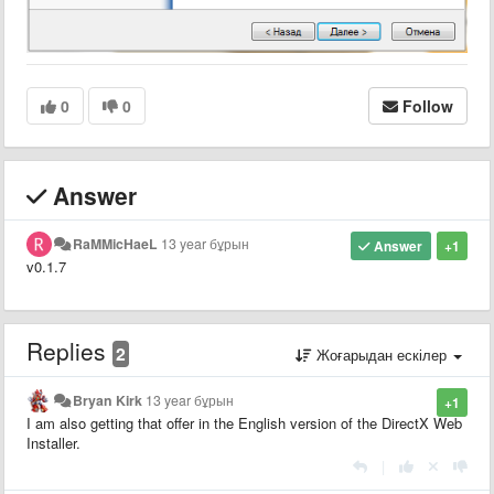
0
0
Follow
Answer
RaMMicHaeL
13 year бұрын
Answer
+1
v0.1.7
Replies
2
Жоғарыдан ескілер
Bryan Kirk
13 year бұрын
+1
I am also getting that offer in the English version of the DirectX Web
Installer.
|