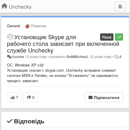
Unchecky
General
Помилки
Установщик Skype для
Fixed
+7
рабочего стола зависает при включенной
службе Unchecky
Анонім
13 років тому
•
оновлено
RaMMicHaeL
12 років тому
•
6
ОС: Windows XP x32
Установщик скачан с skype.com. Unchecky исправно снимает
галочки MSN и Yandex, но кнопка "Установить" не нажимается,
процесс зависает.
7
0
Підписатися
Відповідь