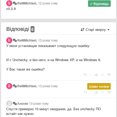
RaMMicHaeL
12 років тому
Відповідь
v0.2.9
Відповіді
6
Старі зверху
RaMMicHaeL
13 років тому
У меня установщик показывает следующую ошибку:
И с Unchecky, и без него, и на Windows XP, и на Windows 8.
У Вас такая же ошибка?
|
RaMMicHaeL
13 років тому
Under review
|
Анонім
13 років тому
Спустя примерно 10 минут ожидания, да. Без unchecky ПО
встаёт как нужно.