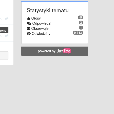
Statystyki tematu
-5
Głosy
2
Odpowiedzi
1
Obserwuje
zony
9 343
Odwiedziny