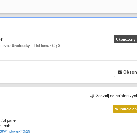
er
Ukończony
e przez
Unchecky
11 lat temu
•
2
Obser
Zacznij od najstarszy
W trakcie an
rol panel.
e that:
28Windows-7%29