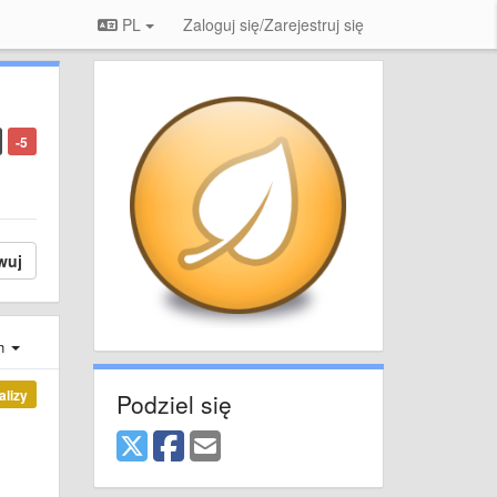
PL
Zaloguj się/Zarejestruj się
-5
wuj
ch
alizy
Podziel się