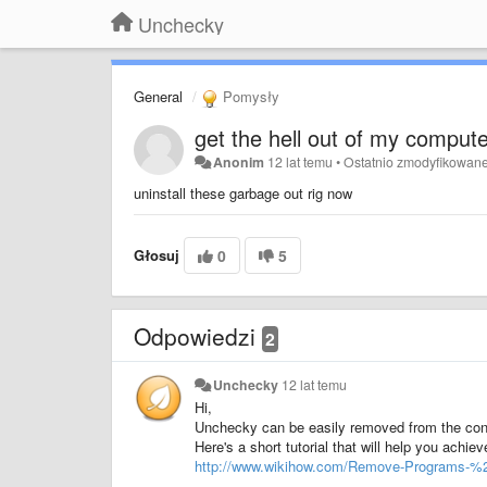
Unchecky
General
Pomysły
get the hell out of my comput
Anonim
12 lat temu
•
Ostatnio zmodyfikowan
uninstall these garbage out rig now
Głosuj
0
5
Odpowiedzi
2
Unchecky
12 lat temu
Hi,
Unchecky can be easily removed from the cont
Here's a short tutorial that will help you achiev
http://www.wikihow.com/Remove-
Programs-%