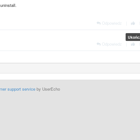
uninstall.
Odpowiedz
|
Ukońc
Odpowiedz
|
mer support service
by UserEcho