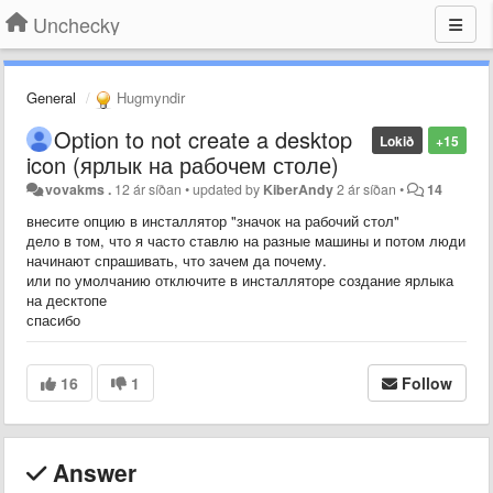
Unchecky
General
Hugmyndir
Option to not create a desktop
Lokið
+15
icon (ярлык на рабочем столе)
vovakms .
12 ár síðan
•
updated by
KiberAndy
2 ár síðan
•
14
внесите опцию в инсталлятор "значок на рабочий стол"
дело в том, что я часто ставлю на разные машины и потом люди
начинают спрашивать, что зачем да почему.
или по умолчанию отключите в инсталляторе создание ярлыка
на десктопе
спасибо
16
1
Follow
Answer