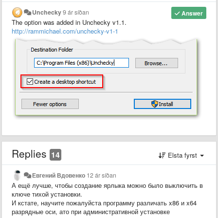
Unchecky
9 ár síðan
Answer
The option was added in Unchecky v1.1.
http://rammichael.com/unchecky-v1-1
Replies
14
Elsta fyrst
Евгений Вдовенко
12 ár síðan
А ещё лучше, чтобы создание ярлыка можно было выключить в
ключе тихой установки.
И кстате, научите пожалуйста программу различать x86 и x64
разрядные оси, ато при административной установке