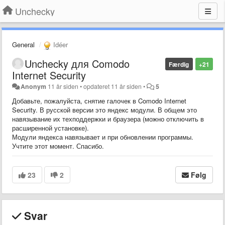
Unchecky
General
Idéer
Unchecky для Comodo
Færdig
+21
Internet Security
Anonym
11 år siden
•
opdateret
11 år siden
•
5
Добавьте, пожалуйста, снятие галочек в Comodo Internet
Security. В русской версии это яндекс модули. В общем это
навязывание их техподдержки и браузера (можно отключить в
расширенной установке).
Модули яндекса навязывает и при обновлении программы.
Учтите этот момент. Спасибо.
23
2
Følg
Svar