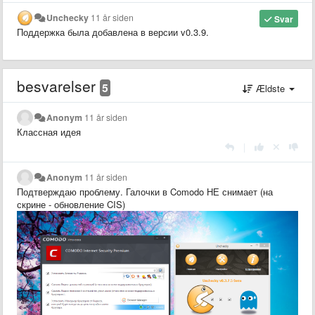
Unchecky
11 år siden
Svar
Поддержка была добавлена в версии v0.3.9.
besvarelser
5
Ældste
Anonym
11 år siden
Классная идея
|
Anonym
11 år siden
Подтверждаю проблему. Галочки в Comodo НЕ снимает (на
скрине - обновление CIS)