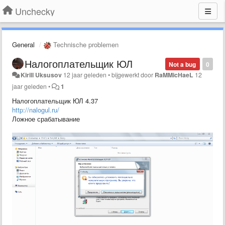
Unchecky
General
Technische problemen
Налогоплательщик ЮЛ
Not a bug
0
Kirill Uksusov
12 jaar geleden
•
bijgewerkt door
RaMMicHaeL
12
jaar geleden
•
1
Налогоплательщик ЮЛ 4.37
http://nalogul.ru/
Ложное срабатывание