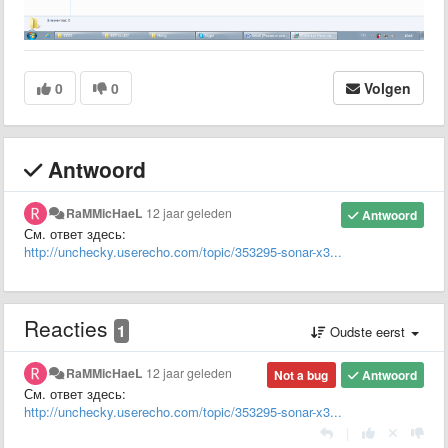
0
0
Volgen
Antwoord
RaMMicHaeL
12 jaar geleden
Antwoord
См. ответ здесь:
http://unchecky.userecho.com/topic/353295-sonar-x3...
Reacties
1
Oudste eerst
RaMMicHaeL
12 jaar geleden
Not a bug
Antwoord
См. ответ здесь:
http://unchecky.userecho.com/topic/353295-sonar-x3...
|