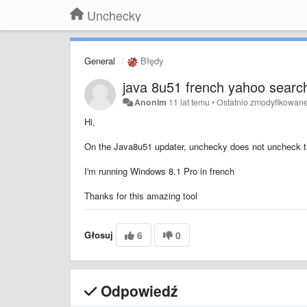
Unchecky
General
Błędy
java 8u51 french yahoo searc
Anonim
11 lat temu
•
Ostatnio zmodyfikowan
Hi,
On the Java8u51 updater, unchecky does not uncheck th
I'm running Windows 8.1 Pro in french
Thanks for this amazing tool
Głosuj
6
0
Odpowiedź