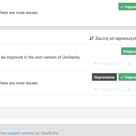
Odpow
 there are more issues.
Zacznij od najstarszy
Rozpoc
l be improved in the next version of Unchecky.
Odpowiedz
|
Naprawione
Odpow
 there are more issues.
Odpowiedz
|
mer support service
by UserEcho