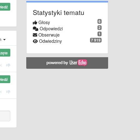
iedź
Statystyki tematu
6
Głosy
2
Odpowiedzi
1
Obserwuje
ch
7 919
Odwiedziny
zęte
iedź