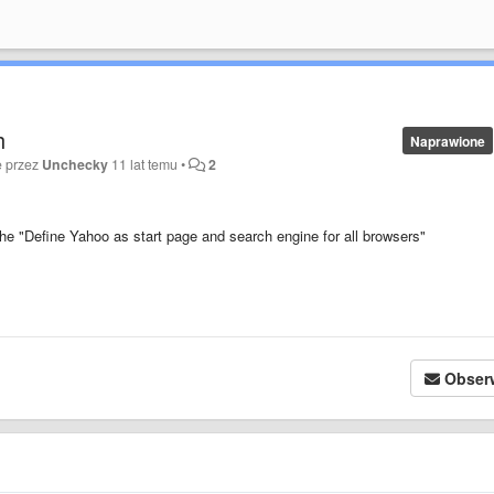
h
Naprawione
e przez
Unchecky
11 lat temu
•
2
e "Define Yahoo as start page and search engine for all browsers"
Obser