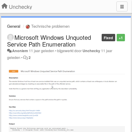
Unchecky
General
Technische problemen
Microsoft Windows Unquoted
Fixed
+1
Service Path Enumeration
Anoniem
11 jaar geleden
•
bijgewerkt door
Unchecky
11 jaar
geleden
•
2