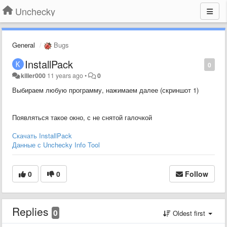
Unchecky
General
Bugs
InstallPack
0
killer000
11 years ago
•
0
Выбираем любую программу, нажимаем далее (скриншот 1)
Появляться такое окно, с не снятой галочкой
Скачать InstallPack
Данные с Unchecky Info Tool
0
0
Follow
Replies
0
Oldest first