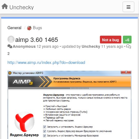
Unchecky
General
Bugs
aimp 3.60 1465
Not a bug
+6
Anonymous
12 years ago
•
updated by
Unchecky
11 years ago
•
2
http://www.aimp.ru/index.php?do=download