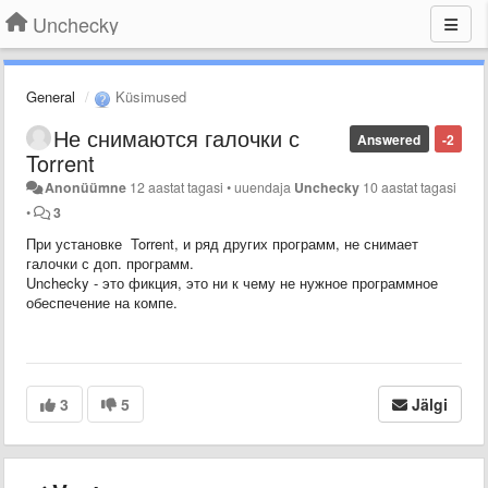
Unchecky
General
Küsimused
Не снимаются галочки с
Answered
-2
Torrent
Anonüümne
12 aastat tagasi
•
uuendaja
Unchecky
10 aastat tagasi
•
3
При установке Torrent, и ряд других программ, не снимает
галочки с доп. программ.
Unchecky - это фикция, это ни к чему не нужное программное
обеспечение на компе.
3
5
Jälgi