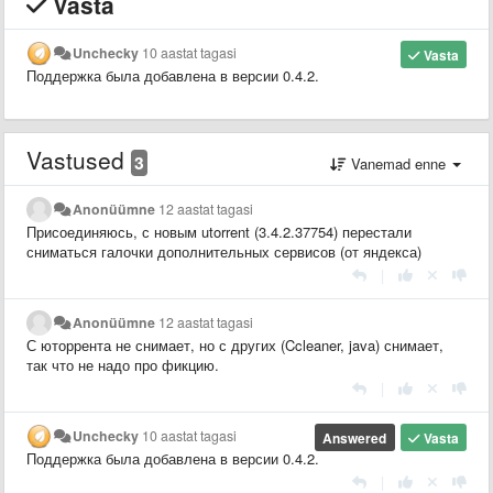
Vasta
Unchecky
10 aastat tagasi
Vasta
Поддержка была добавлена в версии 0.4.2.
Vastused
3
Vanemad enne
Anonüümne
12 aastat tagasi
Присоединяюсь, с новым utorrent (3.4.2.37754) перестали
сниматься галочки дополнительных сервисов (от яндекса)
|
Anonüümne
12 aastat tagasi
С юторрента не снимает, но с других (Ccleaner, java) снимает,
так что не надо про фикцию.
|
Unchecky
10 aastat tagasi
Answered
Vasta
Поддержка была добавлена в версии 0.4.2.
|