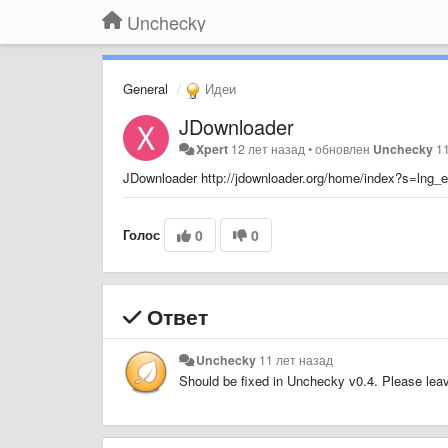
Unchecky
General
Идеи
JDownloader
Xpert
12 лет назад
•
обновлен
Unchecky
1
JDownloader http://jdownloader.org/home/index?s=lng_e
Голос
0
0
Ответ
Unchecky
11 лет назад
Should be fixed in Unchecky v0.4. Please leave