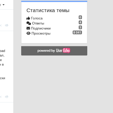
у
Статистика темы
0
Голоса
4
Ответы
3
Подписчики
8 041
Просмотры
load
ал,
ке
н в
ески