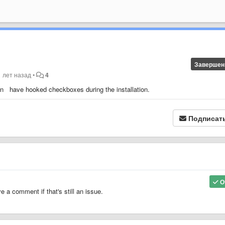
Завершен
1 лет назад
•
4
n have hooked checkboxes during the installation.
Подписат
О
 a comment if that's still an issue.