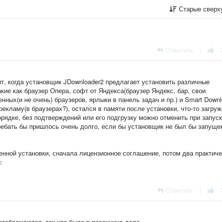
Старые сверх
Ответить
|
ит, когда установщик JDownloader2 предлагает установить различные
кие как браузер Опера, софт от Яндекса(браузер Яндекс, бар, свои
нных(и не очень) браузеров, ярлыки в панель задач и пр.) и Smart Down
екламу(в браузерах?), остался в памяти после установки, что-то загруж
рядке, без подтверждений или его подгрузку можно отменить при запус
гребать бы пришлось очень долго, если бы установщик не был бы запуще
венной установки, сначала лицензионное соглашение, потом два практич
:
Ответить
|
тображаются, так что было в песочнице дело.