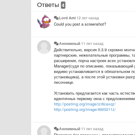
Ответы
4
Lord Ami
12 лет назад
Could you post a screenshot?
Анонимный
11 лет назад
Действительно, версия 0.3.9 скромно молч
партнерские, нежелательные программы, та
расширения, порча настроек всех установле
Manager(судя по описанию, показывающий р
видимо устанавливается в обязательном по
установщика), а после этой установки раз
песочнице.
Установить предлагается как часть естест
идентичных первому окна с предложениями
http://postimg.org/image/izr6cexqz/
http://postimg.org/image/46it0211z/
Анонимный
11 лет назад
Проверил без песочницы, предупреждения о