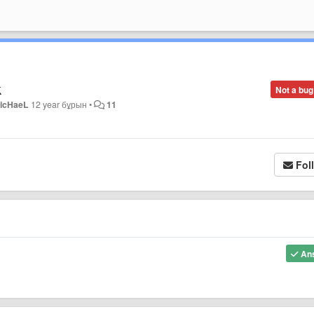
k
Not a bug
icHaeL
12 year бұрын
•
11
Fol
An