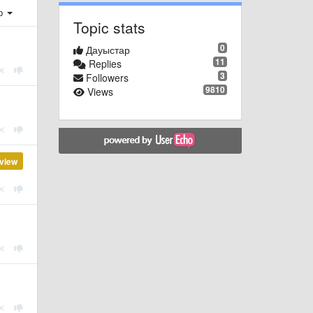
ер
Topic stats
0
Дауыстар
11
Replies
3
Followers
9810
Views
view