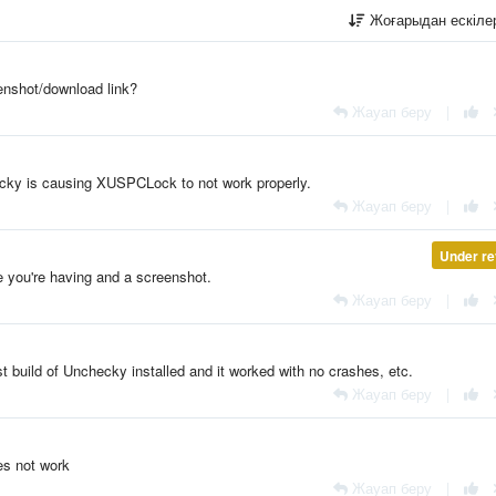
Жоғарыдан ескіл
eenshot/download link?
Жауап беру
|
hecky is causing XUSPCLock to not work properly.
Жауап беру
|
Under re
e you're having and a screenshot.
Жауап беру
|
est build of Unchecky installed and it worked with no crashes, etc.
Жауап беру
|
oes not work
Жауап беру
|