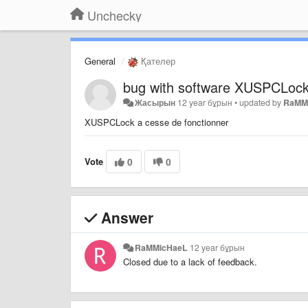
Unchecky
General
Қателер
bug with software XUSPCLoc
Жасырын
12 year бұрын
•
updated by
RaMM
XUSPCLock a cesse de fonctionner
Vote
0
0
Answer
RaMMicHaeL
12 year бұрын
Closed due to a lack of feedback.