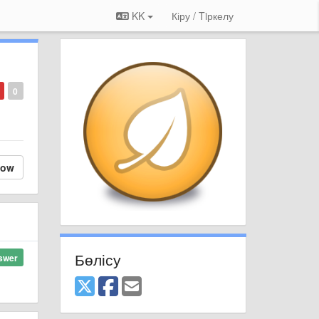
KK
Кіру / Tiркелу
0
low
Бөлісу
swer