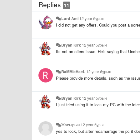
Replies
11
Lord Ami
12 year бұрын
I did not get any offers. Could you post a scr
Bryan Kirk
12 year бұрын
Its not an offers issue. He's saying that Unc
RaMMicHaeL
12 year бұрын
Please provide more details, such as the issu
Bryan Kirk
12 year бұрын
I just tried using it to lock my PC with the lat
Жасырын
12 year бұрын
yes to lock, but after redamarrage the pc it d