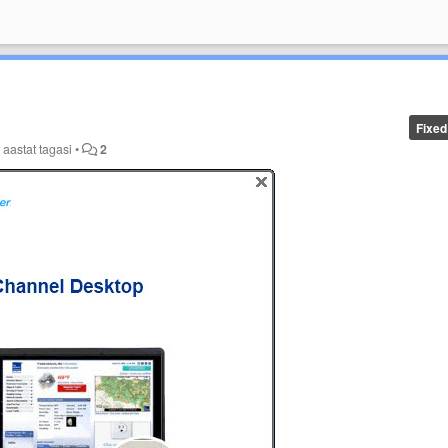
Fixed
 aastat tagasi
•
2