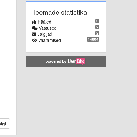
Teemade statistika
0
Hääled
2
Vastused
2
Jälgijad
14804
Vaatamised
lgi