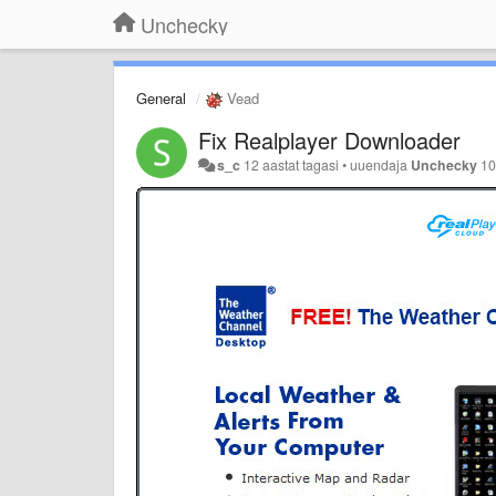
Unchecky
General
Vead
Fix Realplayer Downloader
s_c
12 aastat tagasi
•
uuendaja
Unchecky
10