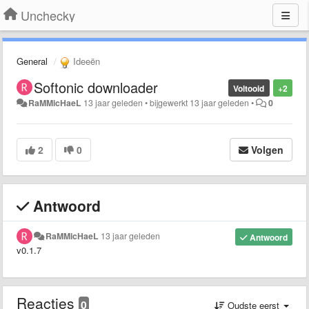
Unchecky
General
Ideeën
Softonic downloader
Voltooid
+2
RaMMicHaeL
13 jaar geleden
•
bijgewerkt
13 jaar geleden
•
0
2
0
Volgen
Antwoord
RaMMicHaeL
13 jaar geleden
Antwoord
v0.1.7
Reacties
0
Oudste eerst