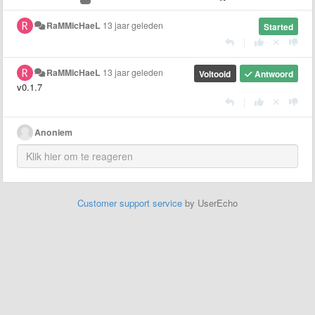
RaMMicHaeL
13 jaar geleden
Started
|
RaMMicHaeL
13 jaar geleden
Voltooid
Antwoord
v0.1.7
|
Anoniem
Customer support service
by UserEcho