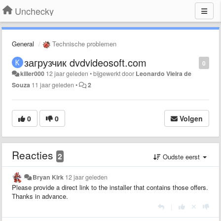
Unchecky
General
Technische problemen
загрузчик dvdvideosoft.com
0
killer000
12 jaar geleden
•
bijgewerkt door
Leonardo Vieira de
Souza
11 jaar geleden
•
2
0
0
Volgen
Reacties
2
Oudste eerst
Bryan Kirk
12 jaar geleden
Please provide a direct link to the installer that contains those offers.
Thanks in advance.
|