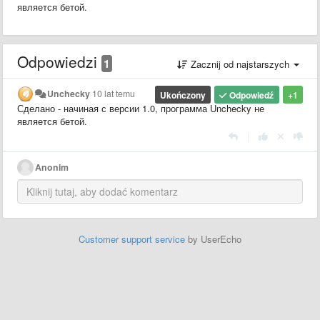
является бетой.
Odpowiedzi
1
Zacznij od najstarszych
Unchecky
10 lat temu
Ukończony
Odpowiedź
+1
Сделано - начиная с версии 1.0, программа Unchecky не
является бетой.
|
Anonim
Customer support service
by UserEcho