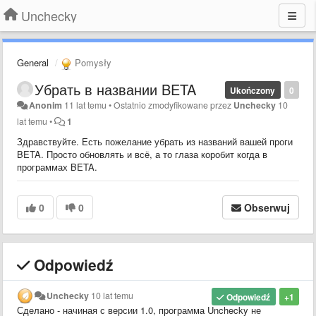
Unchecky
General
Pomysły
Убрать в названии BETA
Ukończony
0
Anonim
11 lat temu
•
Ostatnio zmodyfikowane przez
Unchecky
10
lat temu
•
1
Здравствуйте. Есть пожелание убрать из названий вашей проги
BETA. Просто обновлять и всё, а то глаза коробит когда в
программах BETA.
0
0
Obserwuj
Odpowiedź
Unchecky
10 lat temu
Odpowiedź
+1
Сделано - начиная с версии 1.0, программа Unchecky не