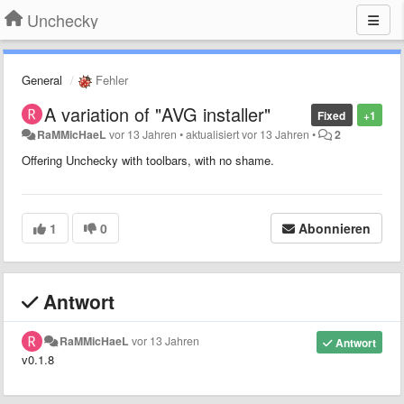
Unchecky
General
Fehler
A variation of "AVG installer"
Fixed
+1
RaMMicHaeL
vor 13 Jahren
•
aktualisiert
vor 13 Jahren
•
2
Offering Unchecky with toolbars, with no shame.
1
0
Abonnieren
Antwort
RaMMicHaeL
vor 13 Jahren
Antwort
v0.1.8