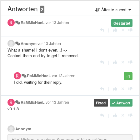
Antworten
2
Älteste zuerst
RaMMicHaeL
vor 13 Jahren
Gestartet
|
Anonym
vor 13 Jahren
What a shame! I don't even...! -.-
Contact them and try to get it removed.
|
RaMMicHaeL
vor 13 Jahren
+1
I did, waiting for their reply.
|
RaMMicHaeL
vor 13 Jahren
Fixed
Antwort
v0.1.8
|
Anonym