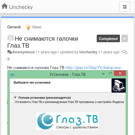
Unchecky
General
Ideas
Не снимаются галочки
Completed
0
Глаз.ТВ
Anonymous
11 years ago
•
updated by
Unchecky
11 years ago
•
2
Не снимаются галочки Глаз.ТВ
http://glaz.tv/GlazTV-Setup.exe