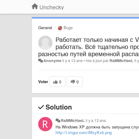
Unchecky
General
Bugs
Работает только начиная с V
работать. Всё тщательно про
разностью путей временной распак
Anonyme
il y a 13 ans
•
mis à jour par
RaMMicHaeL
il
Voter
0
0
Solution
RaMMicHaeL
il y a 13 ans
На Windows XP должна быть запущена служб
http://i.imgur.com/iMxyKxb.png