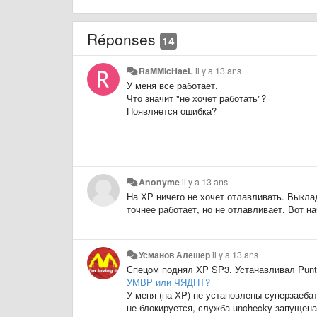
Réponses
14
RaMMicHaeL
il y a 13 ans
У меня все работает.
Что значит "не хочет работать"?
Появляется ошибка?
Anonyme
il y a 13 ans
На ХР ничего не хочет отлавливать. Выклад
точнее работает, но не отлавливает. Вот н
Усманов Алешер
il y a 13 ans
Спецом поднял XP SP3. Устанавливал Punto
УМВР или ЧЯДНТ?
У меня (на XP) не установлены суперзаеба
не блокируется, служба unchecky запущен