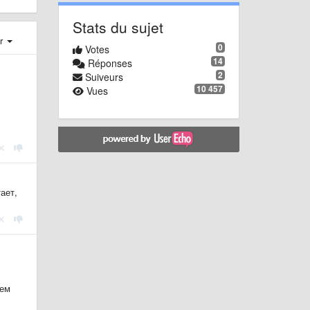
Stats du sujet
er
0
Votes
14
Réponses
2
Suiveurs
10 457
Vues
ает,
чем