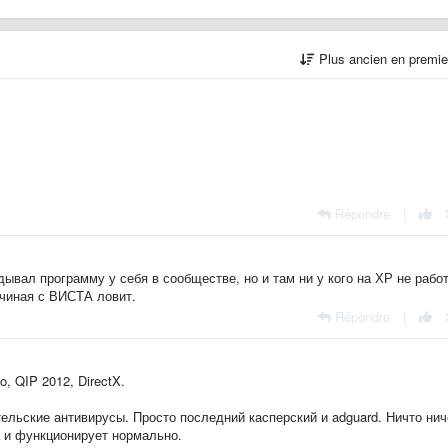
Plus ancien en premi
Répondre
|
ывал программу у себя в сообществе, но и там ни у кого на ХР не работ
ачиная с ВИСТА ловит.
Répondre
|
, QIP 2012, DirectX.
тельские антивирусы. Просто последний касперский и adguard. Ничто ни
а и функционирует нормально.