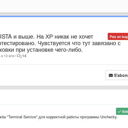
ISTA и выше. На ХР никак не хочет
Pas un bug
тестировано. Чувствуется что тут завязано с
овки при установке чего-либо.
 y a 13 ans
•
14
S'abon
Sol
а "Terminal Service" для корректной работы программы Unchecky.