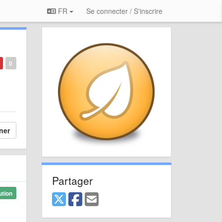
FR
Se connecter / S'inscrire
0
ner
Partager
ution