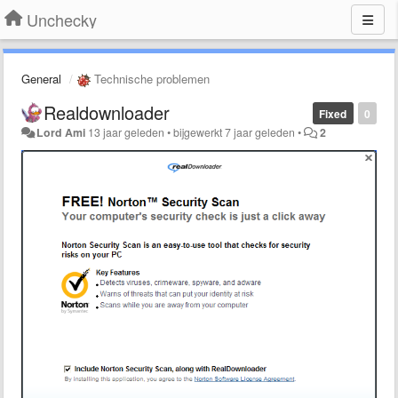
Unchecky
General
Technische problemen
Realdownloader
Fixed
0
Lord Ami
13 jaar geleden
•
bijgewerkt
7 jaar geleden
•
2