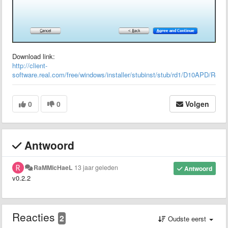
Download link:
http://client-
software.real.com/free/windows/installer/stubinst/stub/rd1/D10APD/Real
0
0
Volgen
Antwoord
RaMMicHaeL
13 jaar geleden
Antwoord
v0.2.2
Reacties
2
Oudste eerst