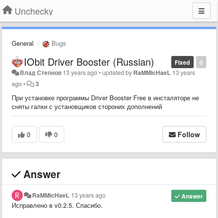
Unchecky
General
Bugs
IObit Driver Booster (Russian)
Fixed
0
Влад Степнов
13 years ago
•
updated by
RaMMicHaeL
13 years
ago
•
3
При установке программы Driver Booster Free в инсталяторе не
сняты галки с установщиков стороних дополнений
0
0
Follow
Answer
RaMMicHaeL
13 years ago
Answer
Исправлено в v0.2.5. Спасибо.