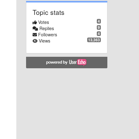
Topic stats
4
Votes
9
Replies
4
Followers
13,363
Views