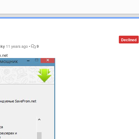
Declined
cky
11 years ago
•
9
.net