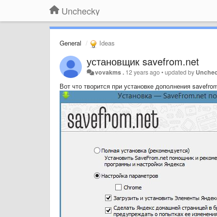
Unchecky
General
Ideas
установщик savefrom.net
vovakms .
12 years ago
•
updated by
Unche
Вот что творится при установке дополнения savefrom