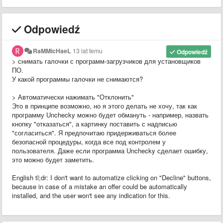
Odpowiedź
RaMMicHaeL
13 lat temu
Odpowiedź
> снимать галочки с программ-загрузчиков для установщиков
ПО.
У какой программы галочки не снимаются?
> Автоматически нажимать "Отклонить"
Это в принципе возможно, но я этого делать не хочу, так как
программу Unchecky можно будет обмануть - например, назвать
кнопку "отказаться", а картинку поставить с надписью
"согласиться". Я предпочитаю придерживаться более
безопасной процедуры, когда все под контролем у
пользователя. Даже если программа Unchecky сделает ошибку,
это можно будет заметить.
English tl;dr: I don't want to automatize clicking on "Decline" buttons,
because in case of a mistake an offer could be automatically
installed, and the user won't see any indication for this.