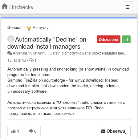
Unchecky
General
Pomysły
Automatically "Decline" on
Odrzucone
+1
download-install-managers
Anonim
13 lat temu
•
Ostatnio zmodyfikowane przez
RaMMicHaeL
13 lat temu
•
1
Automatically pressing and unchecking (or show warns) in download
programs for installators.
Sample: FileZilla on sourceforge - for win32 download. Instead
download installer first downloaded the loader, offering to install
unnecessary software.
---
Автоматически нажимать "Отклонить" либо снимать галочки с
программ-загрузчиков для установщиков ПО. Либо
предупреждать о таких программах.
1
0
Obserwuj