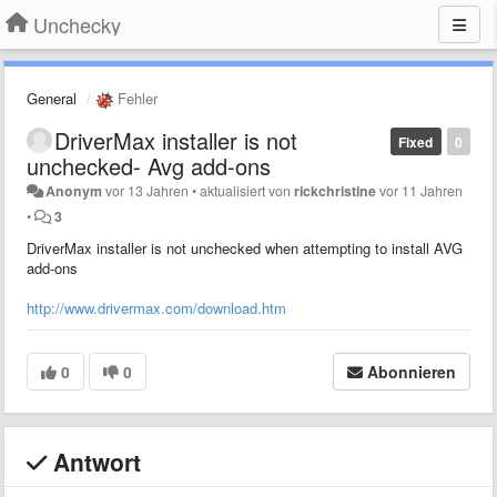
Unchecky
General
Fehler
DriverMax installer is not
Fixed
0
unchecked- Avg add-ons
Anonym
vor 13 Jahren
•
aktualisiert von
rickchristine
vor 11 Jahren
•
3
DriverMax installer is not unchecked when attempting to install AVG
add-ons
http://www.drivermax.com/download.htm
0
0
Abonnieren
Antwort