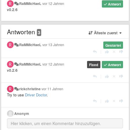
RaMMicHaeL
vor 12 Jahren
Antwort
v0.2.6
Antworten
3
Älteste zuerst
RaMMicHaeL
vor 13 Jahren
Gestartet
|
RaMMicHaeL
vor 12 Jahren
Fixed
Antwort
v0.2.6
|
rickchristine
vor 11 Jahren
Try to use
Driver Doctor
.
|
Anonym