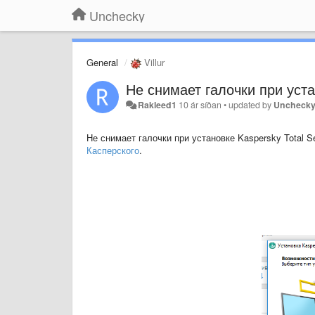
Unchecky
General
Villur
Не снимает галочки при устан
Rakleed1
10 ár síðan
•
updated by
Uncheck
Не снимает галочки при установке Kaspersky Total Se
Касперского
.