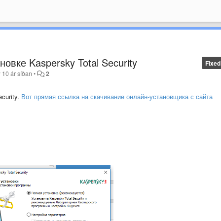
овке Kaspersky Total Security
Fixed
y
10 ár síðan
•
2
curity
.
Вот прямая ссылка на скачивание онлайн-установщика с сайта