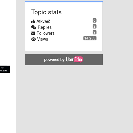
Topic stats
0
Atkvæði
2
Replies
2
Followers
14.253
Views