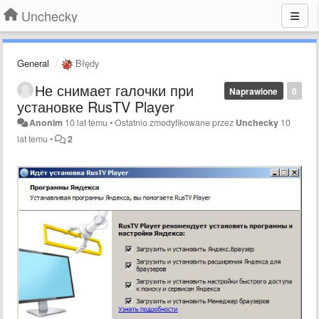
Unchecky
General
Błędy
Не снимает галочки при
Naprawione
0
установке RusTV Player
Anonim
10 lat temu
•
Ostatnio zmodyfikowane przez
Unchecky
10
lat temu
•
2