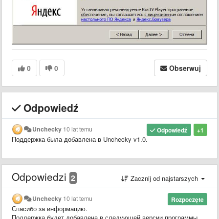
0
0
Obserwuj
Odpowiedź
Unchecky
10 lat temu
Odpowiedź
+1
Поддержка была добавлена в Unchecky v1.0.
Odpowiedzi
2
Zacznij od najstarszych
Unchecky
10 lat temu
Rozpoczęte
Спасибо за информацию.
Поддержка будет добавлена в следующей версии программы