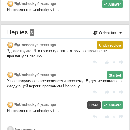
Unchecky
9 years ago
Answer
Исправлено в Unchecky v1.1.
Replies
3
Oldest first
Unchecky
9 years ago
Under review
Здравствуйте! Что нужно сделать, чтобы воспроизвести
проблему? Спасибо.
|
Unchecky
9 years ago
Started
У нас получилось воспроизвести проблему. Будет исправлено в
следующей версии программы Unchecky.
|
Unchecky
9 years ago
Fixed
Answer
Исправлено в Unchecky v1.1.
|
Anonymous