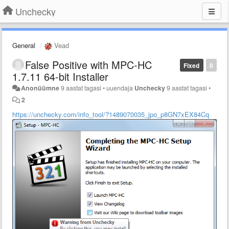
Unchecky
General
Vead
False Positive with MPC-HC
Fixed
0
1.7.11 64-bit Installer
Anonüümne
9 aastat tagasi
•
uuendaja
Unchecky
9 aastat tagasi
•
2
https://unchecky.com/info_tool/?1489070035_jpo_p8GN7xEX84Cq