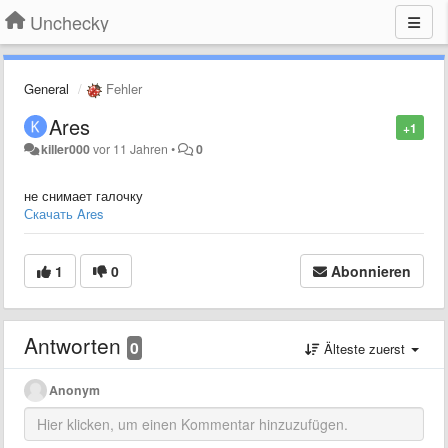
Unchecky
General
Fehler
Ares
+1
killer000
vor 11 Jahren
•
0
не снимает галочку
Скачать Ares
1
0
Abonnieren
Antworten
0
Älteste zuerst
Anonym