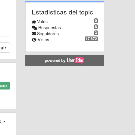
Estadísticas del topic
0
Votos
8
Respuestas
3
Seguidores
17 672
Vistas
uir
esta
ro