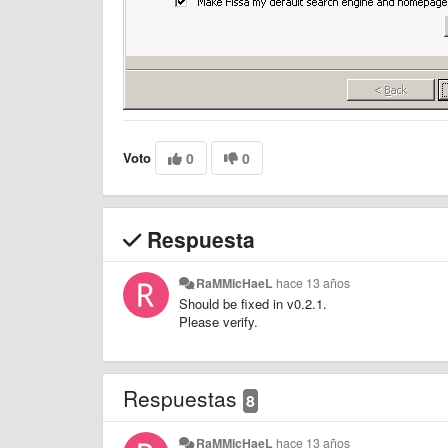
Voto
0
0
Respuesta
RaMMicHaeL
hace 13 años
Should be fixed in v0.2.1.
Please verify.
Respuestas
8
RaMMicHaeL
hace 13 años