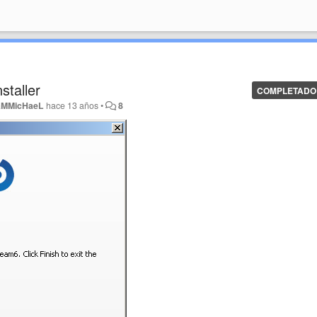
staller
COMPLETADO
aMMicHaeL
hace 13 años
•
8