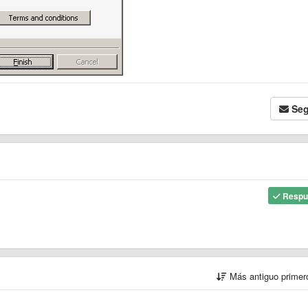
Seg
Respu
Más antiguo prime