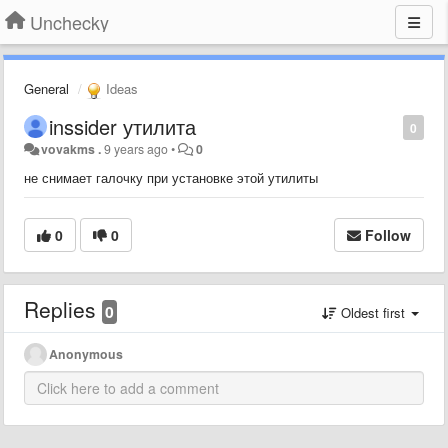
Unchecky
General
Ideas
inssider утилита
0
vovakms .
9 years ago
•
0
не снимает галочку при установке этой утилиты
0
0
Follow
Replies
0
Oldest first
Anonymous