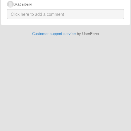
Жасырын
Customer support service
by UserEcho