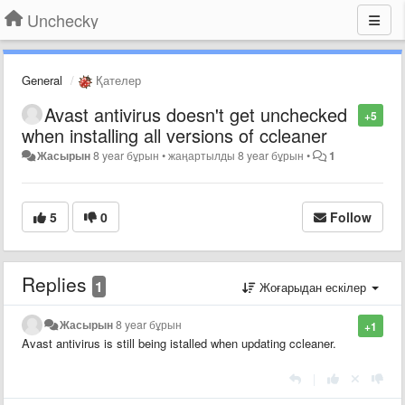
Unchecky
General
Қателер
Avast antivirus doesn't get unchecked
+5
when installing all versions of ccleaner
Жасырын
8 year бұрын
•
жаңартылды
8 year бұрын
•
1
5
0
Follow
Replies
1
Жоғарыдан ескілер
Жасырын
8 year бұрын
+1
Avast antivirus is still being istalled when updating ccleaner.
|