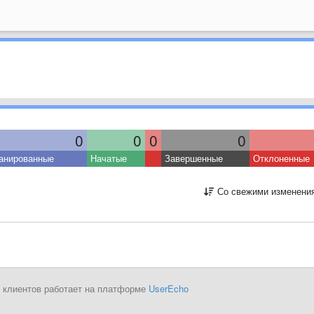
0
0
0
0
анированные
Начатые
Завершенные
Отклоненные
Со свежими изменени
 клиентов работает на платформе
UserEcho