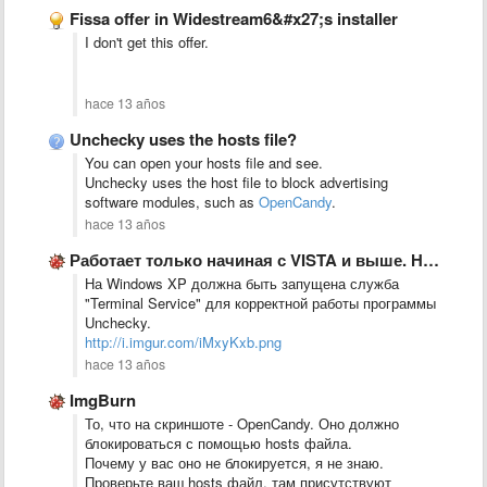
Fissa offer in Widestream6&#x27;s installer
I don't get this offer.
hace 13 años
Unchecky uses the hosts file?
You can open your hosts file and see.
Unchecky uses the host file to block advertising
software modules, such as
OpenCandy
.
hace 13 años
Работает только начиная с VISTA и выше. На ХР никак …
На Windows XP должна быть запущена служба
"Terminal Service" для корректной работы программы
Unchecky.
http://i.imgur.com/iMxyKxb.png
hace 13 años
ImgBurn
То, что на скриншоте - OpenCandy. Оно должно
блокироваться с помощью hosts файла.
Почему у вас оно не блокируется, я не знаю.
Проверьте ваш hosts файл, там присутствуют