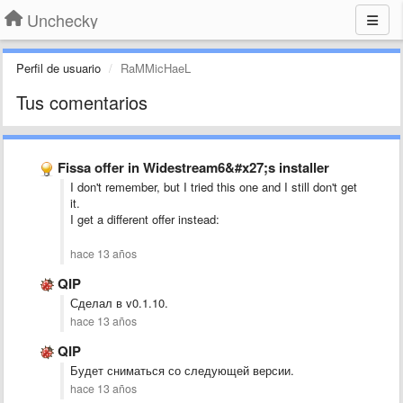
Unchecky
Perfil de usuario
RaMMicHaeL
Tus comentarios
Fissa offer in Widestream6&#x27;s installer
I don't remember, but I tried this one and I still don't get
it.
I get a different offer instead:
hace 13 años
QIP
Сделал в v0.1.10.
hace 13 años
QIP
Будет сниматься со следующей версии.
hace 13 años