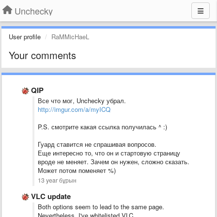
Unchecky
User profile
RaMMicHaeL
Your comments
QIP
Все что мог, Unchecky убрал.
http://imgur.com/a/myICQ
P.S. смотрите какая ссылка получилась ^ :)
Гуард ставится не спрашивая вопросов.
Еще интересно то, что он и стартовую страницу
вроде не меняет. Зачем он нужен, сложно сказать.
Может потом поменяет %)
13 year бұрын
VLC update
Both options seem to lead to the same page.
Nevertheless, I've whitelisted VLC.