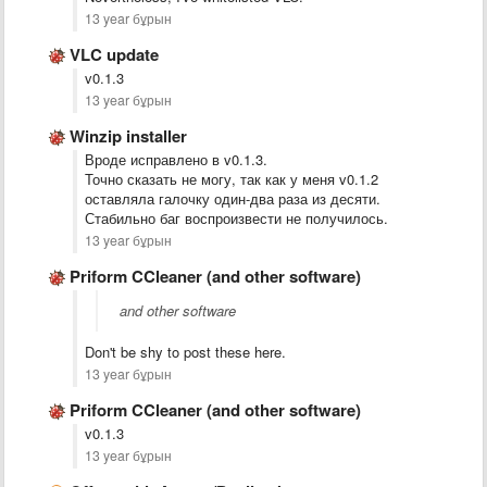
13 year бұрын
VLC update
v0.1.3
13 year бұрын
Winzip installer
Вроде исправлено в v0.1.3.
Точно сказать не могу, так как у меня v0.1.2
оставляла галочку один-два раза из десяти.
Стабильно баг воспроизвести не получилось.
13 year бұрын
Priform CCleaner (and other software)
and other software
Don't be shy to post these here.
13 year бұрын
Priform CCleaner (and other software)
v0.1.3
13 year бұрын